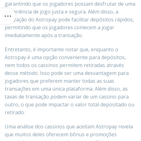
garantindo que os jogadores possam desfrutar de uma
experiência de jogo justa e segura. Além disso, a
utilização do Astropay pode facilitar depósitos rápidos,
permitindo que os jogadores comecem a jogar
imediatamente após a transação.
Entretanto, é importante notar que, enquanto o
Astropay é uma opção conveniente para depósitos,
nem todos os cassinos permitem retiradas através
desse método. Isso pode ser uma desvantagem para
jogadores que preferem manter todas as suas
transações em uma única plataforma. Além disso, as
taxas de transação podem variar de um cassino para
outro, o que pode impactar o valor total depositado ou
retirado.
Uma análise dos cassinos que aceitam Astropay revela
que muitos deles oferecem bônus e promoções