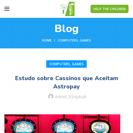
HELP THE CHILDREN
Blog
HOME
COMPUTERS, GAMES
COMPUTERS, GAMES
Estudo sobre Cassinos que Aceitam
Astropay
Admin_85rq4sah